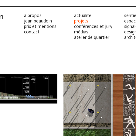
in
à propos
actualité
sentie
jean beaudoin
projets
espac
prix et mentions
conférences et jury
signal
contact
médias
desig
atelier de quartier
archi