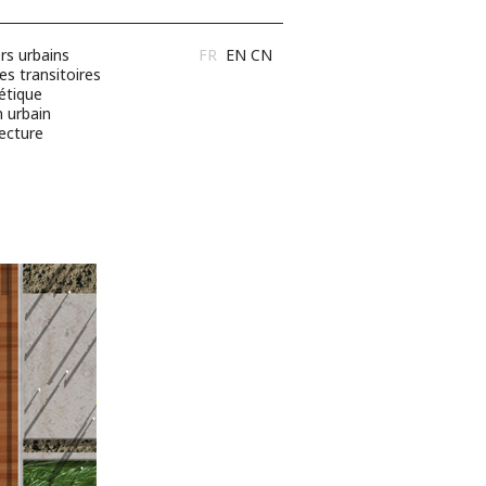
rs urbains
FR
EN
CN
es transitoires
étique
n urbain
tecture